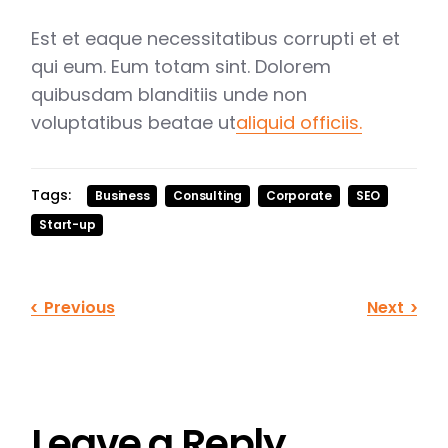
Est et eaque necessitatibus corrupti et et
qui eum. Eum totam sint. Dolorem
quibusdam blanditiis unde non
voluptatibus beatae ut
aliquid officiis.
Tags:
Business
Consulting
Corporate
SEO
Start-up
Previous
Next
Leave a Reply