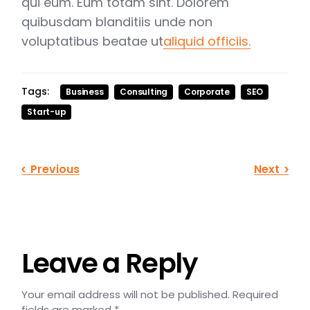
qui eum. Eum totam sint. Dolorem
quibusdam blanditiis unde non
voluptatibus beatae ut
aliquid officiis.
Tags:
Business
Consulting
Corporate
SEO
Start-up
Previous
Next
Leave a Reply
Your email address will not be published.
Required
fields are marked
*