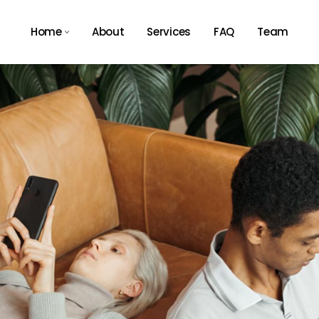
Home
About
Services
FAQ
Team
Main Home
Agency Light
Tech Store
Agency Dark
App Showcase
Business Expo
Consulting Home
Résumé Home
Landing