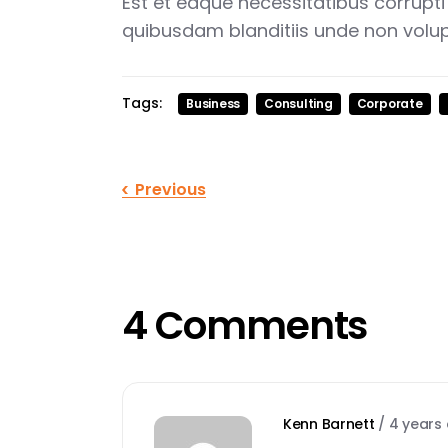
Est et eaque necessitatibus corrupti
quibusdam blanditiis unde non volu
Tags:
Business
Consulting
Corporate
Previous
4 Comments
Kenn Barnett
/
4 years