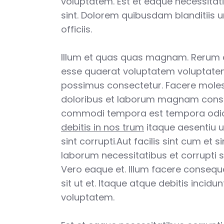
voluptatem. Est et eaque necessitat
sint. Dolorem quibusdam blanditiis 
officiis.
Illum et quas quas magnam. Rerum
esse quaerat voluptatem voluptatem
possimus consectetur. Facere moles
doloribus et laborum magnam cons
commodi tempora est tempora odi
debitis in nos trum
itaque aesentiu u
sint corrupti.Aut facilis sint cum et s
laborum necessitatibus et corrupti se
Vero eaque et. Illum facere consequ
sit ut et. Itaque atque debitis incid
voluptatem.