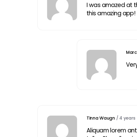
I was amazed at th
this amazing app!
Marc
Ver
Tinna Waugn
/
4 years
Aliquam lorem ante,