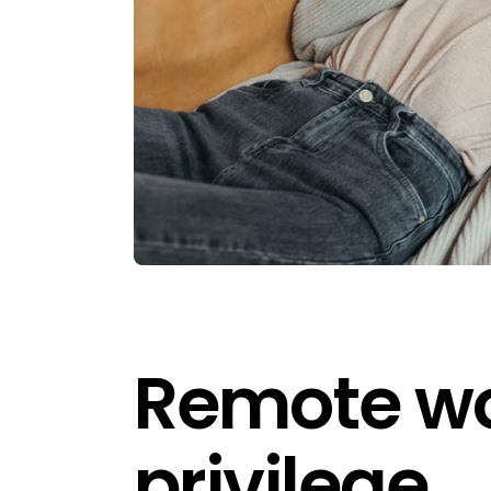
Remote wor
privilege