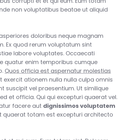
ibus corrupti et et qui eum. Eum totam
unde non voluptatibus beatae ut aliquid
 asperiores doloribus neque magnam
. Ex quod rerum voluptatum sint
tiae labore voluptates. Occaecati
e quatur enim temporibus cumque
o.
Quos officia est aspernatur molestias
t exercit ationem nulla nulla culpa omnis
int suscipit vel praesentium. Ut similique
d et officia. Qui qui excepturi quaerat vel.
atur facere aut
dignissimos voluptatem
unt quaerat totam est excepturi architecto