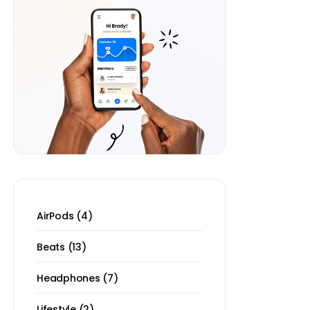
AirPods
4
Beats
13
Headphones
7
Lifestyle
2