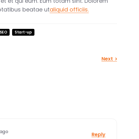
 et et qui eum. Eum totam sint. Dolorem
ptatibus beatae ut
aliquid officiis.
SEO
Start-up
Next
 ago
Reply