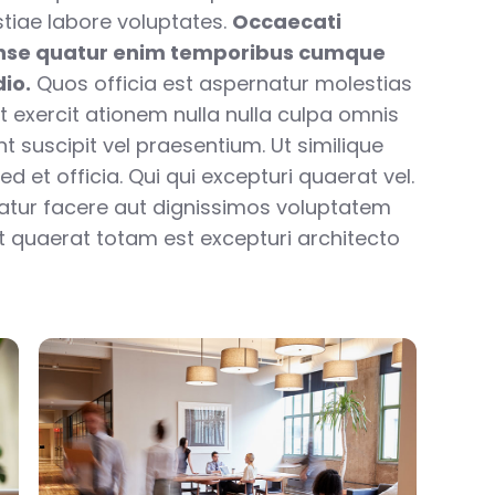
tiae labore voluptates.
Occaecati
nse quatur enim temporibus cumque
io.
Quos officia est aspernatur molestias
t exercit ationem nulla nulla culpa omnis
int suscipit vel praesentium. Ut similique
d et officia. Qui qui excepturi quaerat vel.
uatur facere aut dignissimos voluptatem
unt quaerat totam est excepturi architecto